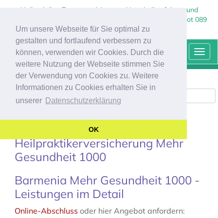
Heilpraktiker Zusatzversicherung, Naturheilverfahren und
Sehhilfen - Kostenlose, individuelle Beratung und Angebot 089
Um unsere Webseite für Sie optimal zu
237 132 90 Agentur Marco Kraus
gestalten und fortlaufend verbessern zu
HEILPRAKTIKERZUSATZ-VERSICHERUNG
können, verwenden wir Cookies. Durch die
Togg
navi
weitere Nutzung der Webseite stimmen Sie
der Verwendung von Cookies zu. Weitere
Informationen zu Cookies erhalten Sie in
Beitragsrechner öffnen
unserer
Datenschutzerklärung
Barmenia
OK
Heilpraktikerversicherung Mehr
Gesundheit 1000
Barmenia Mehr Gesundheit 1000 -
Leistungen im Detail
Online-Abschluss
oder hier Angebot anfordern: