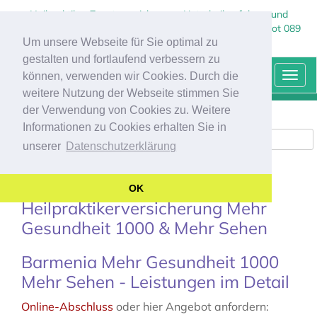
Heilpraktiker Zusatzversicherung, Naturheilverfahren und
Sehhilfen - Kostenlose, individuelle Beratung und Angebot 089
Um unsere Webseite für Sie optimal zu
237 132 90 Agentur Marco Kraus
gestalten und fortlaufend verbessern zu
HEILPRAKTIKERZUSATZ-VERSICHERUNG
können, verwenden wir Cookies. Durch die
Togg
navi
weitere Nutzung der Webseite stimmen Sie
der Verwendung von Cookies zu. Weitere
Informationen zu Cookies erhalten Sie in
Beitragsrechner öffnen
unserer
Datenschutzerklärung
Barmenia
OK
Heilpraktikerversicherung Mehr
Gesundheit 1000 & Mehr Sehen
Barmenia Mehr Gesundheit 1000
Mehr Sehen - Leistungen im Detail
Online-Abschluss
oder hier Angebot anfordern: