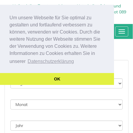
Heilpraktiker Zusatzversicherung, Naturheilverfahren und
Sehhilfen - Kostenlose, individuelle Beratung und Angebot 089
Um unsere Webseite für Sie optimal zu
237 132 90 Agentur Marco Kraus
gestalten und fortlaufend verbessern zu
HEILPRAKTIKERZUSATZ-VERSICHERUNG
können, verwenden wir Cookies. Durch die
Togg
navi
weitere Nutzung der Webseite stimmen Sie
Jetzt vergleichen und kostenloses
der Verwendung von Cookies zu. Weitere
Angebot anfordern!
Informationen zu Cookies erhalten Sie in
unserer
Datenschutzerklärung
Ihr Geburtsdatum:
OK